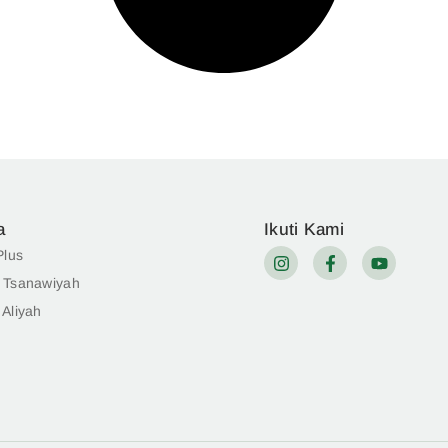
a
Ikuti Kami
Plus
 Tsanawiyah
Aliyah