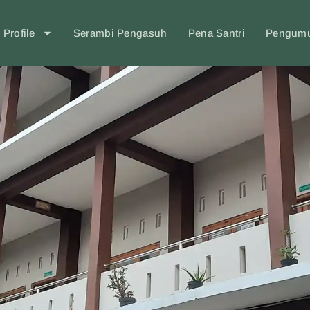
Profile
Serambi Pengasuh
Pena Santri
Pengum
h