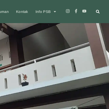
uman
Kontak
Info PSB