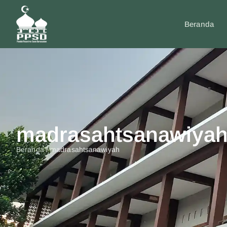
Beranda
madrasahtsanawiya
Beranda
/
madrasahtsanawiyah